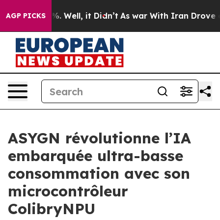
d 40%. Well, it Didn’t
As war With Iran Drove oil Pr
AGP PICKS
ASYGN révolutionne l’IA
embarquée ultra-basse
consommation avec son
microcontrôleur
ColibryNPU