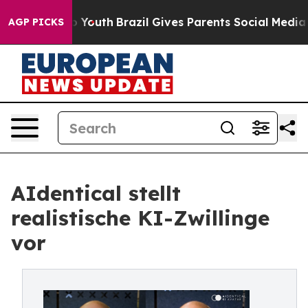
arms to Youth
Brazil Gives Parents Social Media Contro
AGP PICKS
AIdentical stellt
realistische KI-Zwillinge
vor