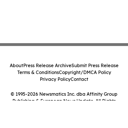
About
Press Release Archive
Submit Press Release
Terms & Conditions
Copyright/DMCA Policy
Privacy Policy
Contact
© 1995-2026 Newsmatics Inc. dba Affinity Group
Publishing & European News Update. All Rights
Reserved.
Cookie Settings / Your Privacy Choices