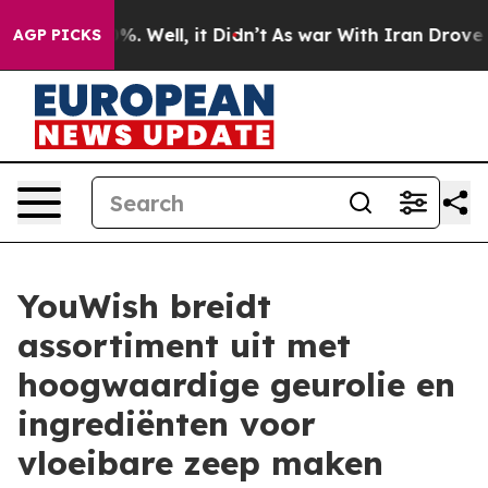
nd 40%. Well, it Didn’t
As war With Iran Drove oil Pr
AGP PICKS
YouWish breidt
assortiment uit met
hoogwaardige geurolie en
ingrediënten voor
vloeibare zeep maken